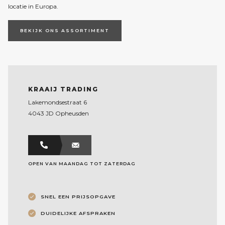
locatie in Europa.
BEKIJK ONS ASSORTIMENT
KRAAIJ TRADING
Lakemondsestraat 6
4043 JD Opheusden
OPEN VAN MAANDAG TOT ZATERDAG
SNEL EEN PRIJSOPGAVE
DUIDELIJKE AFSPRAKEN